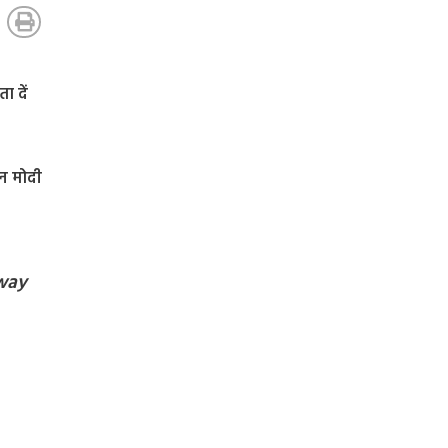
ा दें
ेन मोदी
away