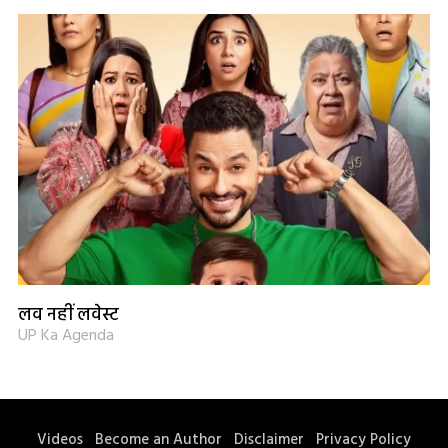
लव नहीं लवेस्ट
UP Ka Agenda
Videos
Become an Author
Disclaimer
Privacy Policy