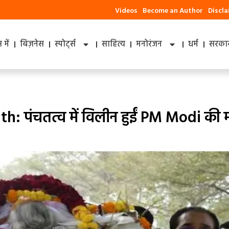
Videos
Become an Author
Discl
में
बिज़नेस
स्पोर्ट्स
साहित्य
मनोरंजन
धर्म
सरकार
ंचतत्व में विलीन हुईं PM Modi की म