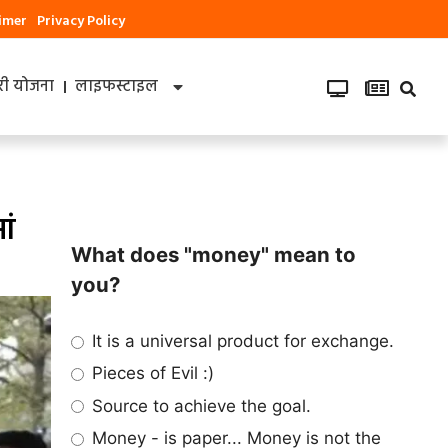
aimer
Privacy Policy
ी योजना
लाइफस्टाइल
ां
What does "money" mean to
you?
It is a universal product for exchange.
Pieces of Evil :)
Source to achieve the goal.
Money - is paper... Money is not the