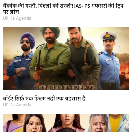
बैंकॉक की मस्ती, दिल्ली की सख्ती! IAS-IPS अफसरों की ट्रिप
पर जांच
UP Ka Agenda
बॉर्डर सिर्फ़ एक फ़िल्म नहीं एक अहसास है
UP Ka Agenda