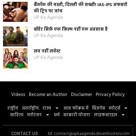
बैंकॉक की मस्ती, दिल्ली की सख्ती! IAS-IPS अफसरों
की ट्रिप पर जांच
UP Ka Agenda
बॉर्डर सिर्फ़ एक फ़िल्म नहीं एक अहसास है
UP Ka Agenda
लव नहीं लवेस्ट
UP Ka Agenda
Videos
Become an Author
Disclaimer
Privacy Policy
राष्ट्रीय
अंतर्राष्ट्रीय
राज्य
आज फोकस में
बिज़नेस
स्पोर्ट्स
साहित्य
मनोरंजन
धर्म
सरकारी योजना
लाइफस्टाइल
contact@upkaagenda.dreamhosters.com
CONTACT US