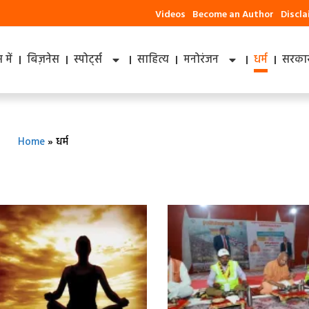
Videos
Become an Author
Discl
में
बिज़नेस
स्पोर्ट्स
साहित्य
मनोरंजन
धर्म
सरकार
Home
»
धर्म