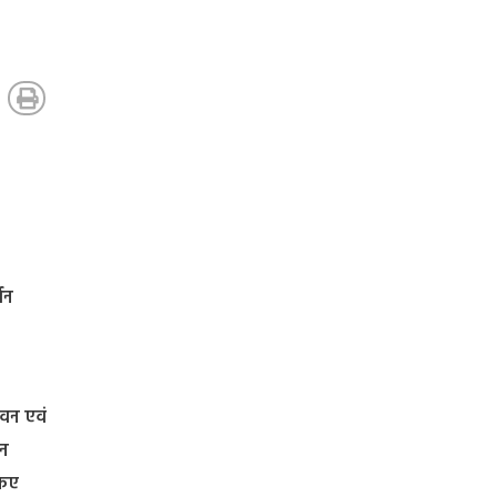
शन
 वन एवं
हन
किए