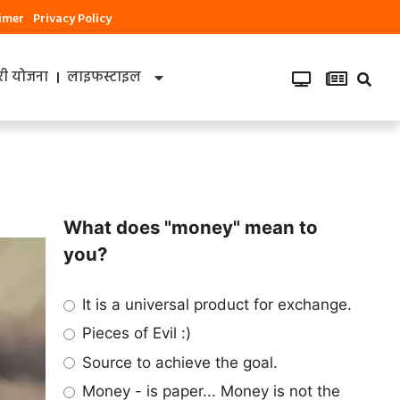
aimer
Privacy Policy
ी योजना
लाइफस्टाइल
What does "money" mean to
you?
It is a universal product for exchange.
Pieces of Evil :)
Source to achieve the goal.
Money - is paper... Money is not the