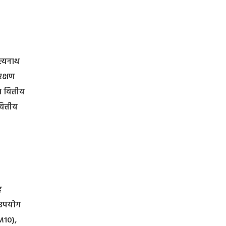
ित्यनाथ
रक्षण
 वित्तीय
ित्तीय
ह
ए उपयोग
PM10),