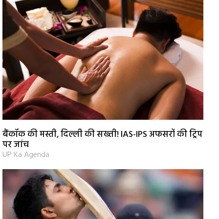
बैंकॉक की मस्ती, दिल्ली की सख्ती! IAS-IPS अफसरों की ट्रिप
पर जांच
UP Ka Agenda