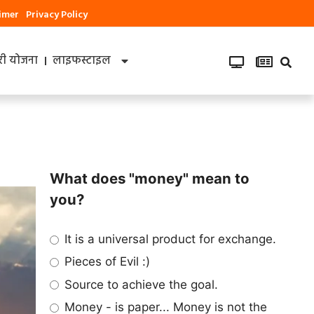
aimer
Privacy Policy
ी योजना
लाइफस्टाइल
What does "money" mean to
you?
It is a universal product for exchange.
Pieces of Evil :)
Source to achieve the goal.
Money - is paper... Money is not the