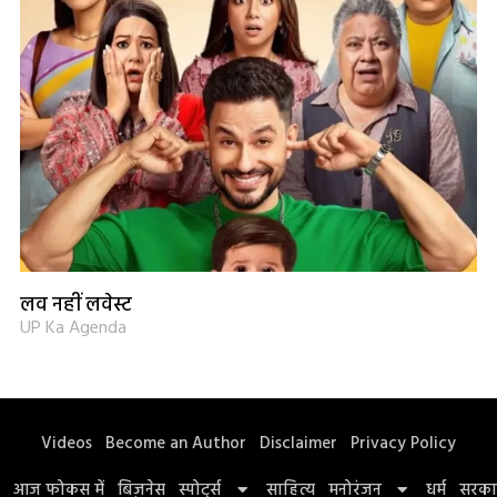
लव नहीं लवेस्ट
UP Ka Agenda
Videos
Become an Author
Disclaimer
Privacy Policy
आज फोकस में
बिज़नेस
स्पोर्ट्स
साहित्य
मनोरंजन
धर्म
सरका