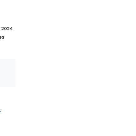
ी, 2024
िनय
र