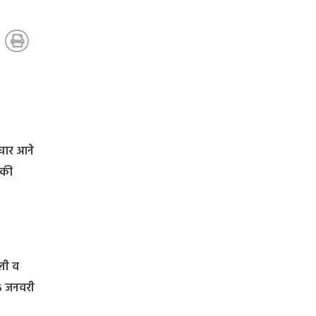
ाचार आने
 की
्ली व
15 जनवरी