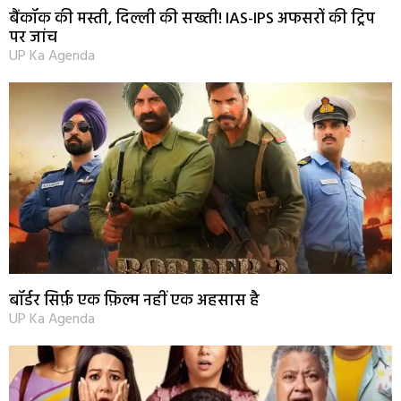
बैंकॉक की मस्ती, दिल्ली की सख्ती! IAS-IPS अफसरों की ट्रिप
पर जांच
UP Ka Agenda
बॉर्डर सिर्फ़ एक फ़िल्म नहीं एक अहसास है
UP Ka Agenda