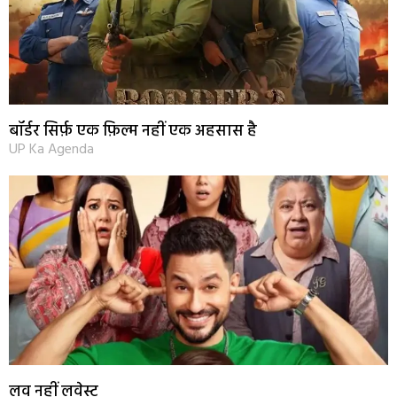
बॉर्डर सिर्फ़ एक फ़िल्म नहीं एक अहसास है
UP Ka Agenda
लव नहीं लवेस्ट