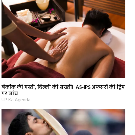
बैंकॉक की मस्ती, दिल्ली की सख्ती! IAS-IPS अफसरों की ट्रिप
पर जांच
UP Ka Agenda