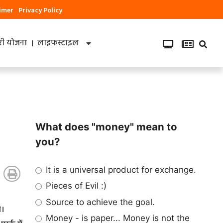
aimer
Privacy Policy
ी योजना
लाइफस्टाइल
What does "money" mean to
you?
It is a universal product for exchange.
Pieces of Evil :)
Source to achieve the goal.
ा।
Money - is paper... Money is not the