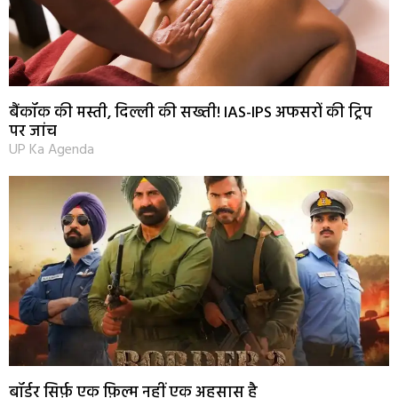
बैंकॉक की मस्ती, दिल्ली की सख्ती! IAS-IPS अफसरों की ट्रिप
पर जांच
UP Ka Agenda
बॉर्डर सिर्फ़ एक फ़िल्म नहीं एक अहसास है