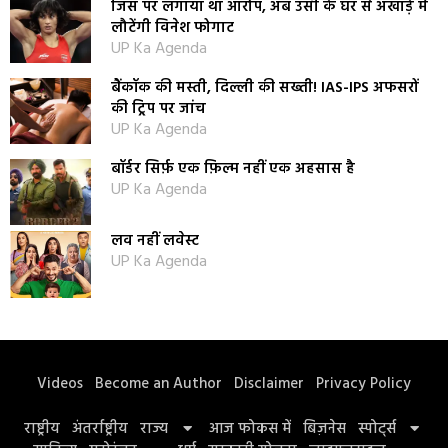
जिस पर लगाया था आरोप, अब उसी के घर से अखाड़े में
लौटेंगी विनेश फोगाट
UP Ka Agenda
बैंकॉक की मस्ती, दिल्ली की सख्ती! IAS-IPS अफसरों
की ट्रिप पर जांच
UP Ka Agenda
बॉर्डर सिर्फ़ एक फ़िल्म नहीं एक अहसास है
UP Ka Agenda
लव नहीं लवेस्ट
UP Ka Agenda
Videos
Become an Author
Disclaimer
Privacy Policy
राष्ट्रीय
अंतर्राष्ट्रीय
राज्य
आज फोकस में
बिज़नेस
स्पोर्ट्स