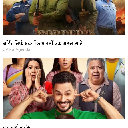
बॉर्डर सिर्फ़ एक फ़िल्म नहीं एक अहसास है
UP Ka Agenda
लव नहीं लवेस्ट