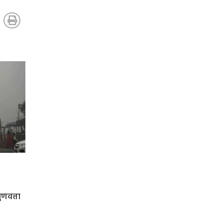
ुणवत्ता