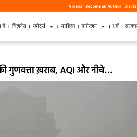
Videos
Become an Author
Discl
में
बिज़नेस
स्पोर्ट्स
साहित्य
मनोरंजन
धर्म
सरकार
 की गुणवत्ता ख़राब, AQI और नीचे…