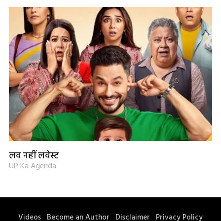
लव नहीं लवेस्ट
UP Ka Agenda
Videos
Become an Author
Disclaimer
Privacy Policy