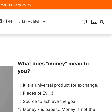
aimer
Privacy Policy
ी योजना
लाइफस्टाइल
What does "money" mean to
you?
It is a universal product for exchange.
Pieces of Evil :)
Source to achieve the goal.
Money - is paper... Money is not the