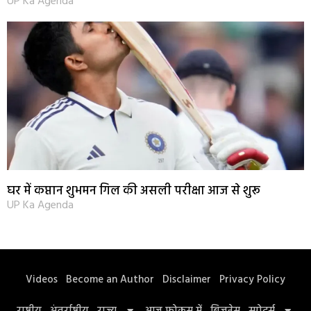
UP Ka Agenda
घर में कप्तान शुभमन गिल की असली परीक्षा आज से शुरू
UP Ka Agenda
Videos
Become an Author
Disclaimer
Privacy Policy
राष्ट्रीय
अंतर्राष्ट्रीय
राज्य
आज फोकस में
बिज़नेस
स्पोर्ट्स