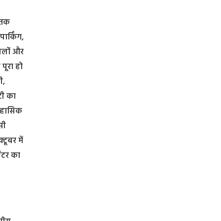
 तक
ार्किंग,
्थलों और
 पूरा हो
ी,
टी का
तिहासिक
सी
टूबर में
ंटर का