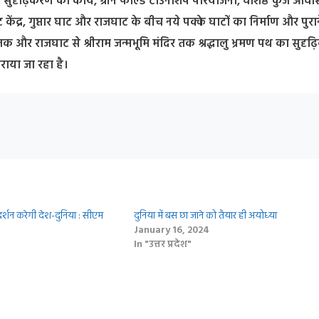
दृढ़िकरण का कार्य, ग्रीन फील्ड टाउनशिप परियोजना, वशिष्ठ कुंज आव
र, गुप्तार घाट और राजघाट के बीच नये पक्के घाटों का निर्माण और पुरान
ाट तक और राजघाट से श्रीराम जन्मभूमि मंदिर तक श्रद्धालु भ्रमण पथ का सुदृ
राया जा रहा है।
दर्शन करेगी देश-दुनिया : सीएम
दुनिया में बस छा जाने को तैयार ही अयोध्‍या
January 16, 2024
In "उत्तर प्रदेश"