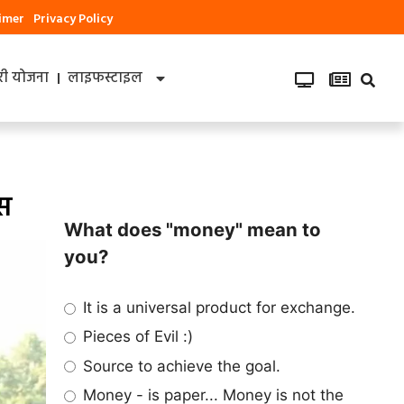
aimer
Privacy Policy
ी योजना
लाइफस्टाइल
ास
What does "money" mean to
you?
It is a universal product for exchange.
Pieces of Evil :)
Source to achieve the goal.
Money - is paper... Money is not the