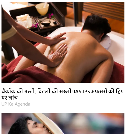
बैंकॉक की मस्ती, दिल्ली की सख्ती! IAS-IPS अफसरों की ट्रिप
पर जांच
UP Ka Agenda