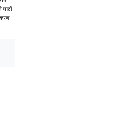
ासीय
े घाटों
ढ़िकरण