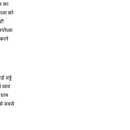
ास का
ध्या को
ही
अयोध्या
 करने
ई अड्डे
 स्वयं
ा धाम
 से सबसे