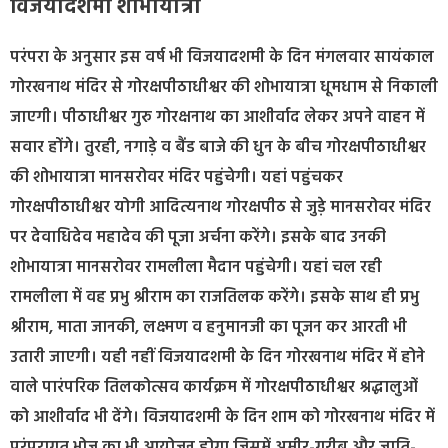
विजयादशमी शोभायात्रा
परंपरा के अनुसार इस वर्ष भी विजयादशमी के दिन मंगलवार सायंकाल
गोरखनाथ मंदिर से गोरक्षपीठाधीश्वर की शोभायात्रा धूमधाम से निकाली
जाएगी। पीठाधीश्वर गुरु गोरक्षनाथ का आशीर्वाद लेकर अपने वाहन में
सवार होंगे। तुरही, नगाड़े व बैंड बाजे की धुन के बीच गोरक्षपीठाधीश्वर
की शोभायात्रा मानसरोवर मंदिर पहुंचेगी। यहां पहुंचकर
गोरक्षपीठाधीश्वर योगी आदित्यनाथ गोरक्षपीठ से जुड़े मानसरोवर मंदिर
पर देवाधिदेव महादेव की पूजा अर्चना करेंगे। इसके बाद उनकी
शोभायात्रा मानसरोवर रामलीला मैदान पहुंचेगी। यहां चल रही
रामलीला में वह प्रभु श्रीराम का राजतिलक करेंगे। इसके साथ ही प्रभु
श्रीराम, माता जानकी, लक्ष्मण व हनुमानजी का पूजन कर आरती भी
उतारी जाएगी। यही नहीं विजयादशमी के दिन गोरखनाथ मंदिर में होने
वाले पारंपरिक तिलकोत्सव कार्यक्रम में गोरक्षपीठाधीश्वर श्रद्धालुओं
को आशीर्वाद भी देंगे। विजयादशमी के दिन शाम को गोरखनाथ मंदिर में
परंपरागत भोज का भी आयोजन होगा जिसमें अमीर-गरीब और जाति-