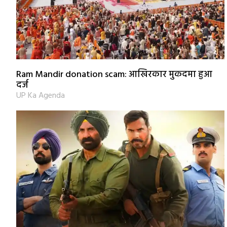
Ram Mandir donation scam: आखिरकार मुकदमा हुआ
दर्ज
UP Ka Agenda