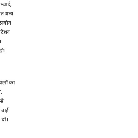
म्बाई,
ित अन्य
प्रयोग
निटेशन
ा
हो।
्थलों का
ण,
से
िंचाई
ी दी।