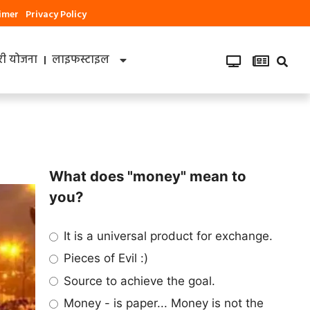
aimer
Privacy Policy
ी योजना
लाइफस्टाइल
What does "money" mean to
you?
It is a universal product for exchange.
Pieces of Evil :)
Source to achieve the goal.
Money - is paper... Money is not the