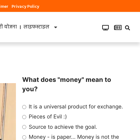
aimer
Privacy Policy
ी योजना
लाइफस्टाइल
What does "money" mean to
you?
It is a universal product for exchange.
Pieces of Evil :)
Source to achieve the goal.
Money - is paper... Money is not the