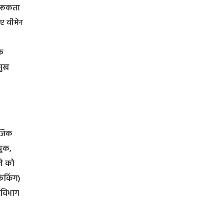
ागरूकता
िए वीमेन
के
रमुख
ाजिक
बुक,
ने को
फिकिंग)
 विभाग