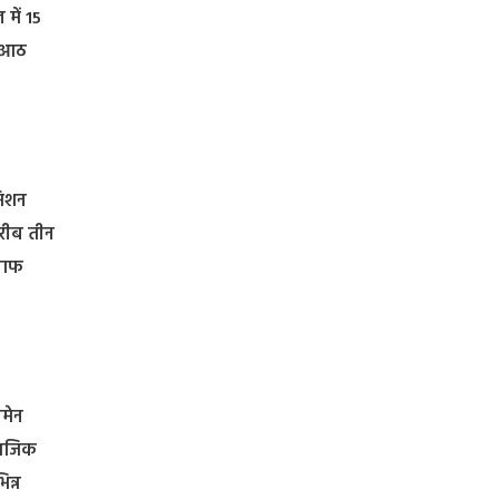
 में 15
ी आठ
मिशन
करीब तीन
लाफ
ीमेन
ामाजिक
िन्न