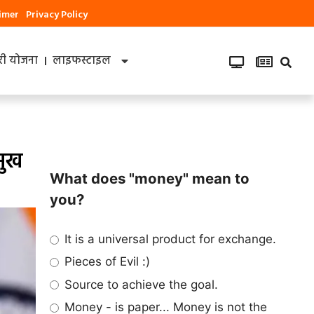
aimer
Privacy Policy
ी योजना
लाइफस्टाइल
मुख
What does "money" mean to
you?
It is a universal product for exchange.
Pieces of Evil :)
Source to achieve the goal.
Money - is paper... Money is not the