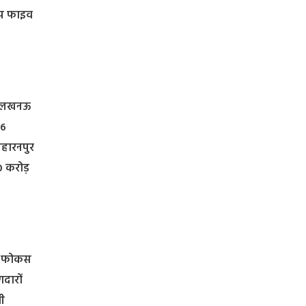
टॉप फाइव
़, लखनऊ
06
सहारनपुर
0 करोड़
शेष फोकस
गदारों
भी