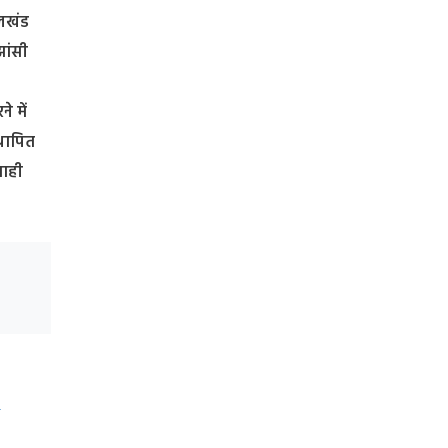
ेलखंड
झांसी
े में
्थापित
वाही