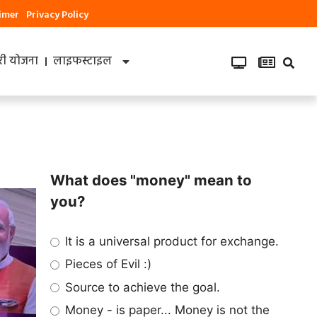
aimer
Privacy Policy
ी योजना
लाइफस्टाइल
What does "money" mean to
you?
It is a universal product for exchange.
Pieces of Evil :)
Source to achieve the goal.
Money - is paper... Money is not the