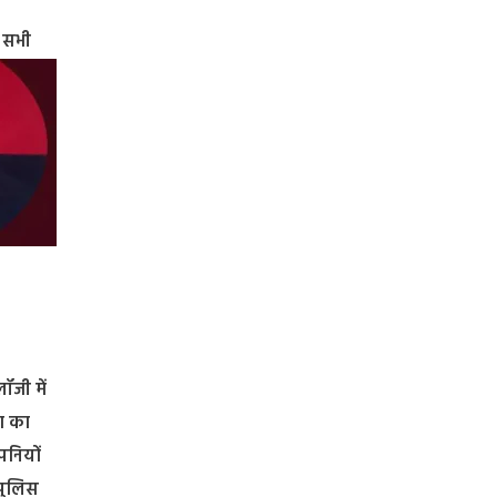
े सभी
ॉजी में
या का
पनियों
पुलिस