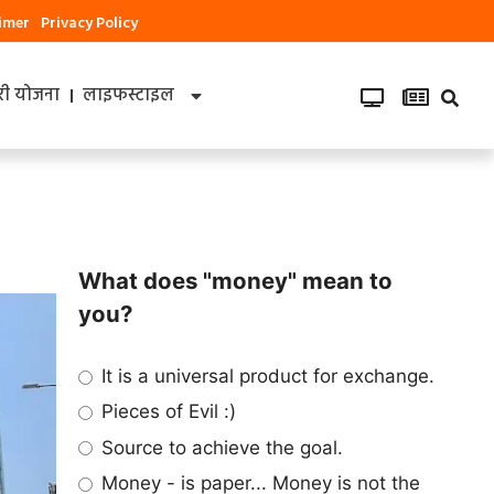
aimer
Privacy Policy
ी योजना
लाइफस्टाइल
What does "money" mean to
you?
It is a universal product for exchange.
Pieces of Evil :)
Source to achieve the goal.
Money - is paper... Money is not the