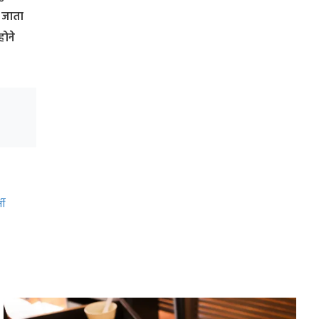
 जाता
होने
ती