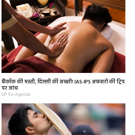
बैंकॉक की मस्ती, दिल्ली की सख्ती! IAS-IPS अफसरों की ट्रिप
पर जांच
UP Ka Agenda