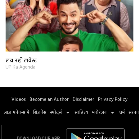
लव नहीं लवेस्ट
UP Ka Agenda
Videos
Become an Author
Disclaimer
Privacy Policy
आज फोकस में
बिज़नेस
स्पोर्ट्स
साहित्य
मनोरंजन
धर्म
सरका
DOWNLOAD OUR APP