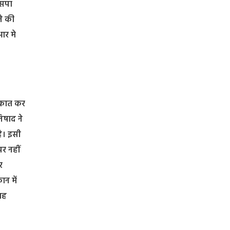
 सपा
े की
आर मे
लाकात कर
िषाद ने
है। इसी
र नहीं
र
ान में
वह