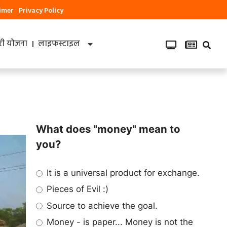
aimer
Privacy Policy
ी योजना
लाइफस्टाइल
What does "money" mean to
you?
It is a universal product for exchange.
Pieces of Evil :)
Source to achieve the goal.
Money - is paper... Money is not the