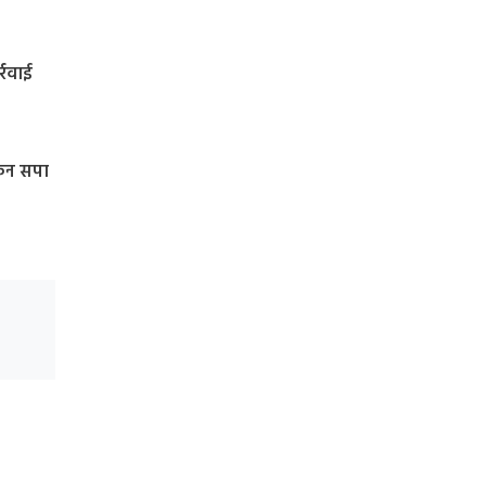
्रवाई
ेकिन सपा