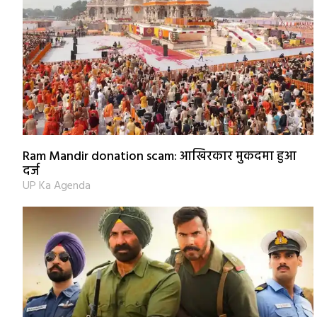
Ram Mandir donation scam: आखिरकार मुकदमा हुआ
दर्ज
UP Ka Agenda