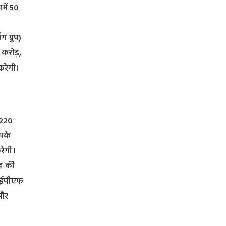
में 50
ग ग्रुप)
 करोड़,
 करेगी।
 220
इसके
रेगी।
रह की
ट, ईपीएफ
 और