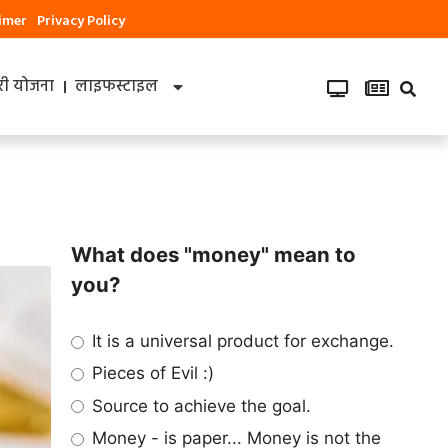
aimer
Privacy Policy
ी योजना
लाइफस्टाइल
What does "money" mean to
you?
It is a universal product for exchange.
Pieces of Evil :)
Source to achieve the goal.
Money - is paper... Money is not the