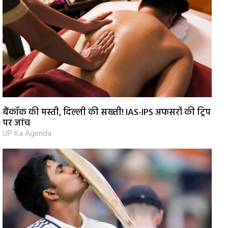
बैंकॉक की मस्ती, दिल्ली की सख्ती! IAS-IPS अफसरों की ट्रिप
पर जांच
UP Ka Agenda