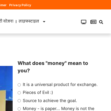
aimer
Privacy Policy
ी योजना
लाइफस्टाइल
What does "money" mean to
you?
It is a universal product for exchange.
Pieces of Evil :)
Source to achieve the goal.
Money - is paper... Money is not the