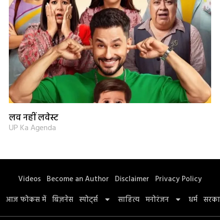
लव नहीं लवेस्ट
UP Ka Agenda
Videos
Become an Author
Disclaimer
Privacy Policy
आज फोकस में
बिज़नेस
स्पोर्ट्स
साहित्य
मनोरंजन
धर्म
सरका