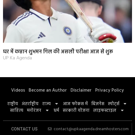
घर में कप्तान शुभमन गिल की असली परीक्षा आज से शुरू
UP Ka Agenda
Videos
Become an Author
Disclaimer
Privacy Policy
राष्ट्रीय
अंतर्राष्ट्रीय
राज्य
आज फोकस में
बिज़नेस
स्पोर्ट्स
साहित्य
मनोरंजन
धर्म
सरकारी योजना
लाइफस्टाइल
contact@upkaagenda.dreamhosters.com
CONTACT US