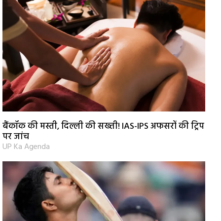
बैंकॉक की मस्ती, दिल्ली की सख्ती! IAS-IPS अफसरों की ट्रिप
पर जांच
UP Ka Agenda