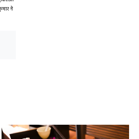
(Nitish
ुमार ने