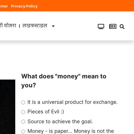
aimer
Privacy Policy
ी योजना
लाइफस्टाइल
What does "money" mean to
you?
It is a universal product for exchange.
Pieces of Evil :)
Source to achieve the goal.
Money - is paper... Money is not the