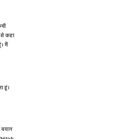
कमी
 से कहा
 मैं
 हूं।
ण बयान