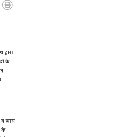
 द्वारा
ों के
धन
क
 व खाद्य
 के