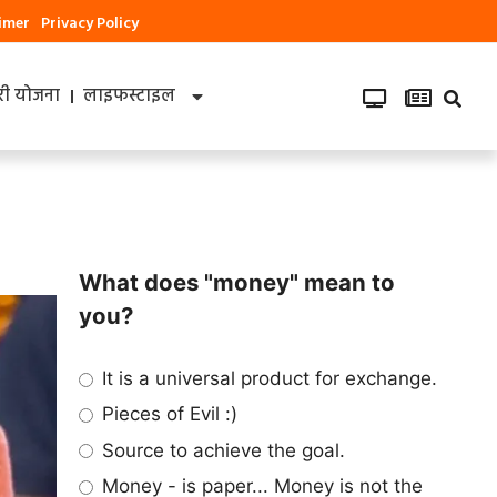
aimer
Privacy Policy
ी योजना
लाइफस्टाइल
What does "money" mean to
you?
It is a universal product for exchange.
Pieces of Evil :)
Source to achieve the goal.
Money - is paper... Money is not the