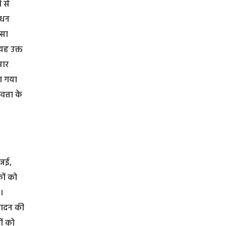
 से
ाधन
्सा
यह उक्त
सार
या गया
त्ता के
्नई,
कों को
ै।
्पादन की
ों को