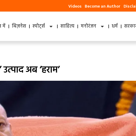
Videos
Become an Author
Discl
में
बिज़नेस
स्पोर्ट्स
साहित्य
मनोरंजन
धर्म
सरकार
’ उत्पाद अब ‘हराम’