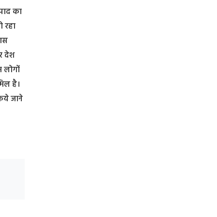
्पाद का
ो रहा
यास
र देश
म लोगों
मिल है।
िये जाने