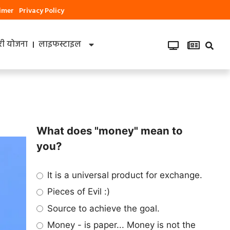
aimer
Privacy Policy
ी योजना
लाइफस्टाइल
What does "money" mean to
you?
It is a universal product for exchange.
Pieces of Evil :)
Source to achieve the goal.
Money - is paper... Money is not the