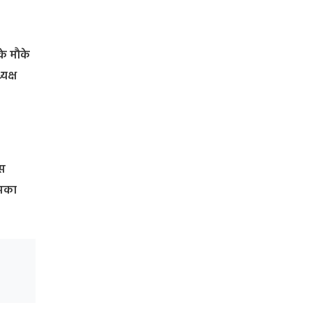
के मौके
यक्ष
ंस
इसका