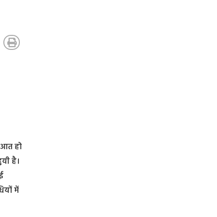
रुआत हो
ुयी है।
नई
ों में