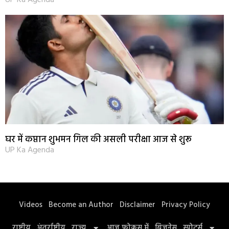
UP Ka Agenda
घर में कप्तान शुभमन गिल की असली परीक्षा आज से शुरू
UP Ka Agenda
Videos
Become an Author
Disclaimer
Privacy Policy
राष्ट्रीय
अंतर्राष्ट्रीय
राज्य
आज फोकस में
बिज़नेस
स्पोर्ट्स