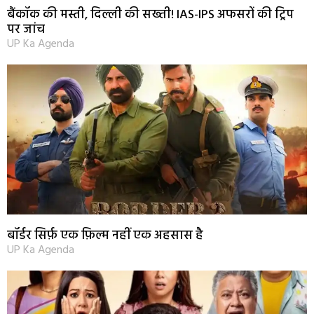
बैंकॉक की मस्ती, दिल्ली की सख्ती! IAS-IPS अफसरों की ट्रिप
पर जांच
UP Ka Agenda
बॉर्डर सिर्फ़ एक फ़िल्म नहीं एक अहसास है
UP Ka Agenda