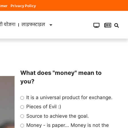
aimer
Privacy Policy
ी योजना
लाइफस्टाइल
What does "money" mean to
you?
It is a universal product for exchange.
Pieces of Evil :)
Source to achieve the goal.
Money - is paper... Money is not the