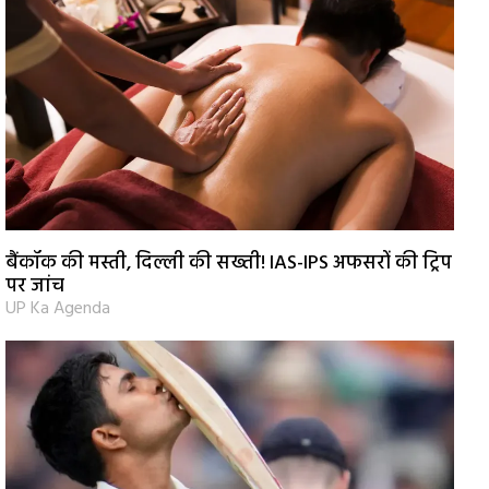
बैंकॉक की मस्ती, दिल्ली की सख्ती! IAS-IPS अफसरों की ट्रिप
पर जांच
UP Ka Agenda