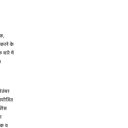
वक,
 करने के
बारे में
।
सितंबर
 आयोजित
ुलिस
ा
स्क व