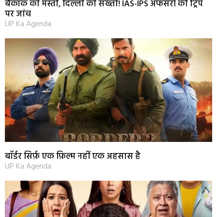
बैंकॉक की मस्ती, दिल्ली की सख्ती! IAS-IPS अफसरों की ट्रिप
पर जांच
UP Ka Agenda
बॉर्डर सिर्फ़ एक फ़िल्म नहीं एक अहसास है
UP Ka Agenda