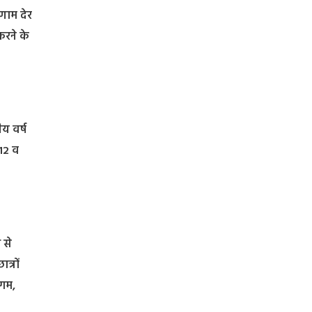
िणाम देर
करने के
ीय वर्ष
, 12 व
 से
त्रों
िगम,