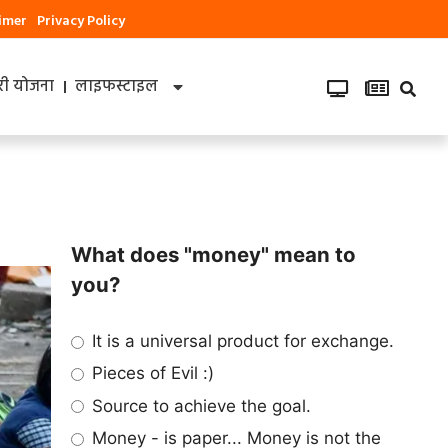
aimer
Privacy Policy
ी योजना
लाइफस्टाइल
What does "money" mean to
you?
It is a universal product for exchange.
Pieces of Evil :)
Source to achieve the goal.
Money - is paper... Money is not the