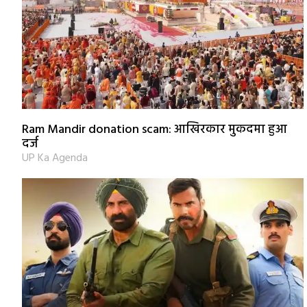
Ram Mandir donation scam: आखिरकार मुकदमा हुआ
दर्ज
UP Ka Agenda