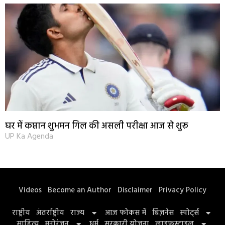
घर में कप्तान शुभमन गिल की असली परीक्षा आज से शुरू
UP Ka Agenda
Videos
Become an Author
Disclaimer
Privacy Policy
राष्ट्रीय
अंतर्राष्ट्रीय
राज्य
आज फोकस में
बिज़नेस
स्पोर्ट्स
साहित्य
मनोरंजन
धर्म
सरकारी योजना
लाइफस्टाइल