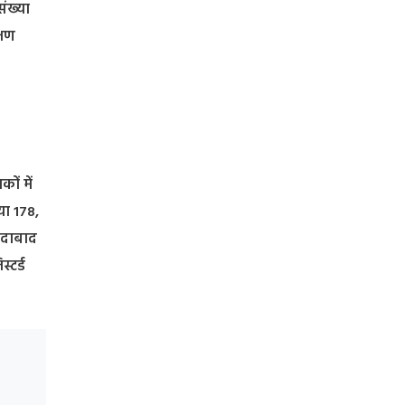
संख्या
्षण
4
ों में
या 178,
रादाबाद
्टर्ड