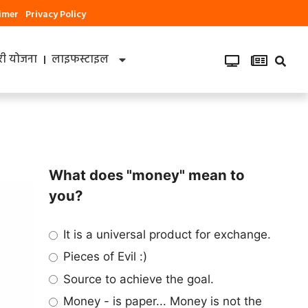
aimer
Privacy Policy
ी योजना
लाइफस्टाइल
What does "money" mean to
you?
It is a universal product for exchange.
Pieces of Evil :)
Source to achieve the goal.
Money - is paper... Money is not the