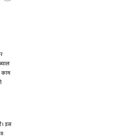
और
ख्याल
का काम
ो
है। इस
रठ