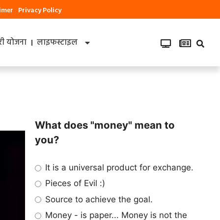
aimer
Privacy Policy
ी योजना
लाइफस्टाइल
What does "money" mean to
you?
It is a universal product for exchange.
Pieces of Evil :)
Source to achieve the goal.
Money - is paper... Money is not the