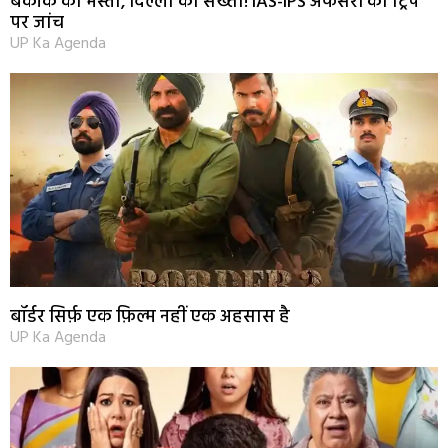
बैंकॉक की मस्ती, दिल्ली की सख्ती! IAS-IPS अफसरों की ट्रिप
पर जांच
UP Ka Agenda
बॉर्डर सिर्फ़ एक फ़िल्म नहीं एक अहसास है
UP Ka Agenda