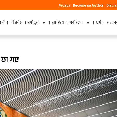
Videos
Become an Author
Discl
में
बिज़नेस
स्पोर्ट्स
साहित्य
मनोरंजन
धर्म
सरकार
 छा गए