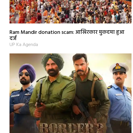
Ram Mandir donation scam: आखिरकार मुकदमा हुआ
दर्ज
UP Ka Agenda