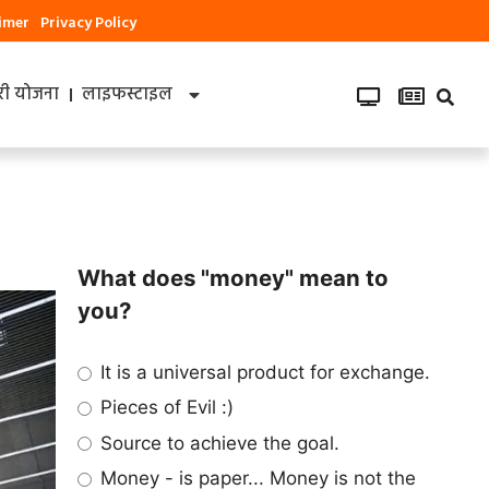
aimer
Privacy Policy
ी योजना
लाइफस्टाइल
What does "money" mean to
you?
It is a universal product for exchange.
Pieces of Evil :)
Source to achieve the goal.
Money - is paper... Money is not the