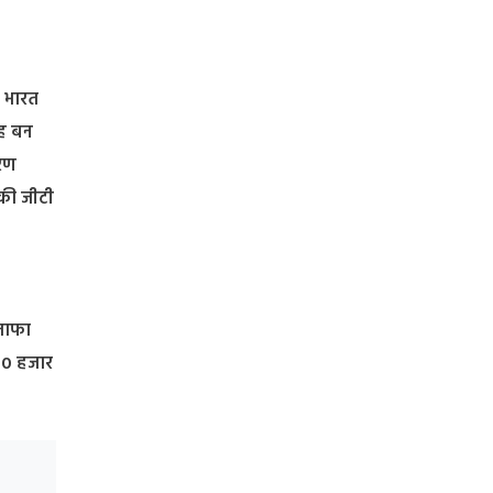
 भारत
जह बन
करण
 की जीटी
इजाफा
 80 हजार