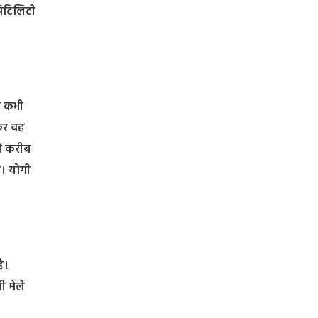
पिटिलिटी
भी कभी
कर वह
से करीब
ी। योगी
ै।
ी मेले