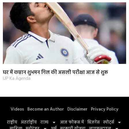
घर में कप्तान शुभमन गिल की असली परीक्षा आज से शुरू
UP Ka Agenda
Videos
Become an Author
Disclaimer
Privacy Policy
राष्ट्रीय
अंतर्राष्ट्रीय
राज्य
आज फोकस में
बिज़नेस
स्पोर्ट्स
साहित्य
मनोरंजन
धर्म
सरकारी योजना
लाइफस्टाइल