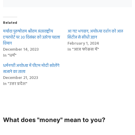
Related
मर्यादा पुरुषोत्तम श्रीराम अंतरराष्ट्रीय
आ गए भगवान, अयोध्‍या दर्शन को आठ
एयरपोर्ट पर 30 दिसंबर को उतरेगा पहला
सिटीज से सीधी उड़ान
विमान
February 1, 2024
December 14, 2023
In "आज फोकस में"
In "धर्म"
धर्मनगरी अयोध्या में पीएम मोदी खोलेंगे
खजाने का ताला
December 21, 2023
In "उत्तर प्रदेश"
What does "money" mean to you?