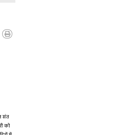
त संत
गरी को