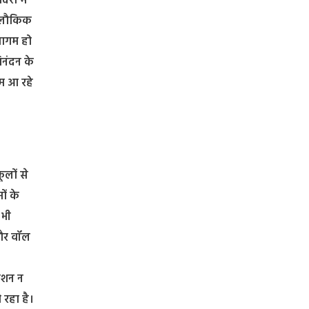
रों में
 अलौकिक
मागम हो
िनंदन के
ाम आ रहे
ूलों से
ों के
 भी
 और वॉल
रौशन न
 रहा है।