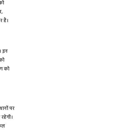
 को
स,
र है।
ै। इन
 को
ंग को
थानों पर
ी रहेगी।
िकल