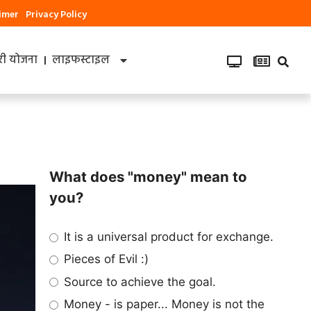
aimer
Privacy Policy
ी योजना
लाइफस्टाइल
What does "money" mean to
you?
It is a universal product for exchange.
Pieces of Evil :)
Source to achieve the goal.
Money - is paper... Money is not the