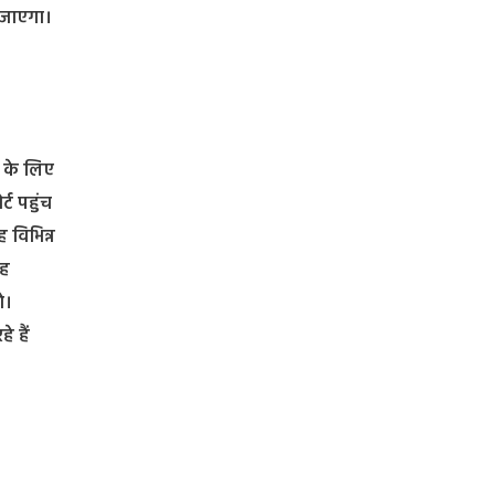
ा जाएगा।
े के लिए
्ट पहुंच
 विभिन्न
वह
े।
 हैं