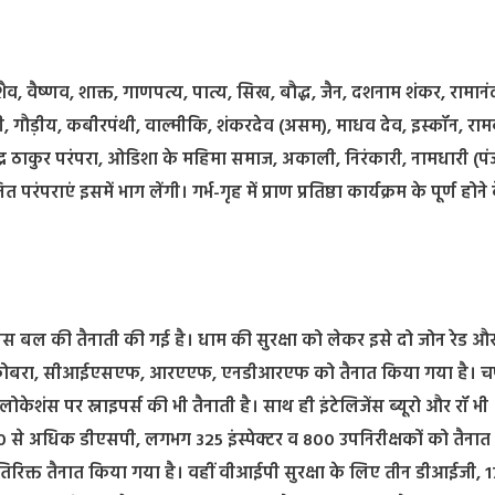
ै। शैव, वैष्णव, शाक्त, गाणपत्य, पात्य, सिख, बौद्ध, जैन, दशनाम शंकर, रामानं
ासी, गौड़ीय, कबीरपंथी, वाल्मीकि, शंकरदेव (असम), माधव देव, इस्कॉन, राम
ंद्र ठाकुर परंपरा, ओडिशा के महिमा समाज, अकाली, निरंकारी, नामधारी (पं
राएं इसमें भाग लेंगी। गर्भ-गृह में प्राण प्रतिष्ठा कार्यक्रम के पूर्ण होने
ी पुलिस बल की तैनाती की गई है। धाम की सुरक्षा को लेकर इसे दो जोन रेड और
 कोबरा, सीआईएसएफ, आरएएफ, एनडीआरएफ को तैनात किया गया है। चप्प
 लोकेशंस पर स्नाइपर्स की भी तैनाती है। साथ ही इंटेलिजेंस ब्यूरो और रॉ भी
े 100 से अधिक डीएसपी, लगभग 325 इंस्पेक्टर व 800 उपनिरीक्षकों को तैना
रिक्त तैनात किया गया है। वहीं वीआईपी सुरक्षा के लिए तीन डीआईजी, 1