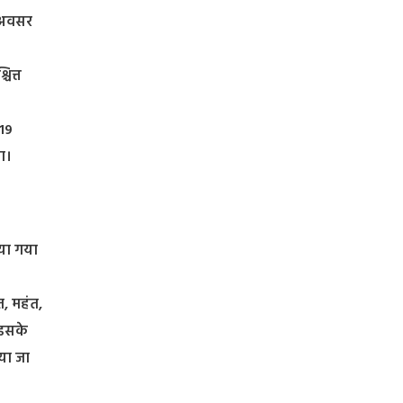
े अवसर
ित्त
19
ा।
ाया गया
त, महंत,
 इसके
िया जा