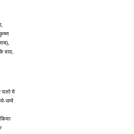
द,
कृष्ण
जाब),
 के बाद,
 यलो में
े-चप्पे
त किया
7